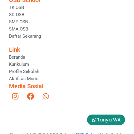
OSB School
TK OSB
SD OSB
SMP OSB
SMA OSB
Daftar Sekarang
Link
Beranda
Kurikulum
Profile Sekolah
Aktifitas Murid
Media Sosial
I
F
W
n
a
h
s
c
a
t
e
t
Tanya WA
a
b
s
g
o
a