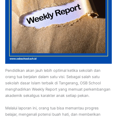
Pendidikan akan jauh lebih optimal ketika sekolah dan
orang tua berjalan dalam satu visi. Sebagai salah satu
sekolah dasar Islam terbaik di Tangerang, OSB School
menghadirkan Weekly Report yang memuat perkembangan
akademik sekaligus karakter anak setiap pekan.
Melalui laporan ini, orang tua bisa memantau progres
belajar, mengenali potensi buah hati, dan memberikan