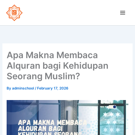
Skip
to
OSB School
content
Apa Makna Membaca
Alquran bagi Kehidupan
Seorang Muslim?
By
adminschool
/
February 17, 2026