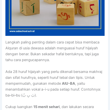
Langkah paling penting dalam cara cepat bisa membaca
Alquran di usia dewasa adalah menguasai huruf hijaiyah
dengan benar. Bukan sekadar hafal bentuknya, tapi juga
tahu cara pengucapannya.
Ada 28 huruf hijaiyah yang perlu dikenali bersama makhraj
dan sifat hurufnya, seperti huruf tebal dan tipis. Untuk
mempermudah, gunakan metode
AIU-BA
, yaitu
menambahkan vokal a-i-u pada setiap huruf. Contohnya:
ba–bi–bu (بَ بِ بُ).
Cukup luangkan
15 menit sehari
, dan lakukan secara