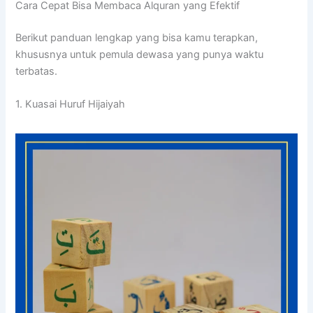
Cara Cepat Bisa Membaca Alquran yang Efektif
Berikut panduan lengkap yang bisa kamu terapkan,
khususnya untuk pemula dewasa yang punya waktu
terbatas.
1. Kuasai Huruf Hijaiyah