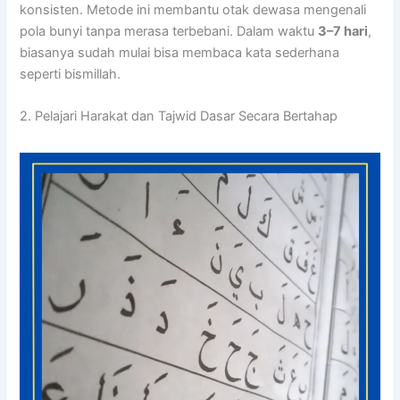
konsisten. Metode ini membantu otak dewasa mengenali
pola bunyi tanpa merasa terbebani. Dalam waktu
3–7 hari
,
biasanya sudah mulai bisa membaca kata sederhana
seperti bismillah.
2. Pelajari Harakat dan Tajwid Dasar Secara Bertahap