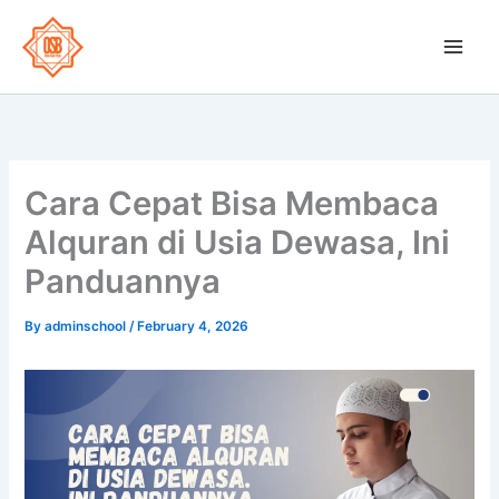
Skip
to
OSB School
content
Cara Cepat Bisa Membaca
Alquran di Usia Dewasa, Ini
Panduannya
By
adminschool
/
February 4, 2026