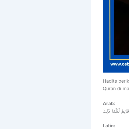
Hadits beri
Quran di ma
Arab:
ئِمٌ لَيْلَتَهُ ذَلِكَ
Latin: