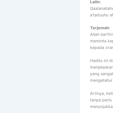
Latin:
Qaalanallahu
a’taituuhu af
Terjemah:
Allah berfi
meminta kep
kepada ora
Hadits ini d
menjelaskan
yang sangat
mengetahui
Artinya, ke
tanpa perlu
menunjukkan