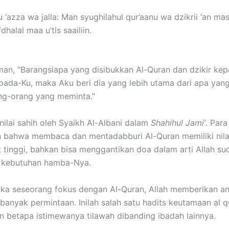
 ‘azza wa jalla: Man syughilahul qur’aanu wa dzikrii ‘an mas’
dhalal maa u’tis saailiin.
rman, “Barangsiapa yang disibukkan Al-Quran dan dzikir kep
ada-Ku, maka Aku beri dia yang lebih utama dari apa yang
ng-orang yang meminta.”
inilai sahih oleh Syaikh Al-Albani dalam
Shahihul Jami’
. Par
 bahwa membaca dan mentadabburi Al-Quran memiliki nila
 tinggi, bahkan bisa menggantikan doa dalam arti Allah su
 kebutuhan hamba-Nya.
tika seseorang fokus dengan Al-Quran, Allah memberikan a
 banyak permintaan. Inilah salah satu hadits keutamaan al 
 betapa istimewanya tilawah dibanding ibadah lainnya.