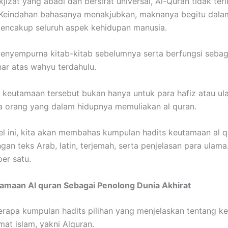
jizat yang abadi dan bersifat universal, Al-Quran tidak ter
 Keindahan bahasanya menakjubkan, maknanya begitu dala
mencakup seluruh aspek kehidupan manusia.
penyempurna kitab-kitab sebelumnya serta berfungsi sebag
r atas wahyu terdahulu.
 keutamaan tersebut bukan hanya untuk para hafiz atau ula
a orang yang dalam hidupnya memuliakan al quran.
el ini, kita akan membahas kumpulan hadits keutamaan al 
an teks Arab, latin, terjemah, serta penjelasan para ulama.
per satu.
tamaan Al quran Sebagai Penolong Dunia Akhirat
erapa kumpulan hadits pilihan yang menjelaskan tentang 
mat islam, yakni Alquran.