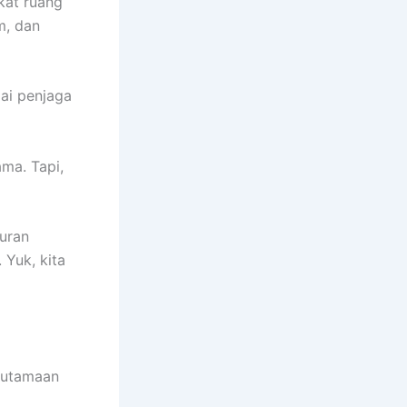
ikat ruang
m, dan
ai penjaga
ma. Tapi,
quran
 Yuk, kita
keutamaan