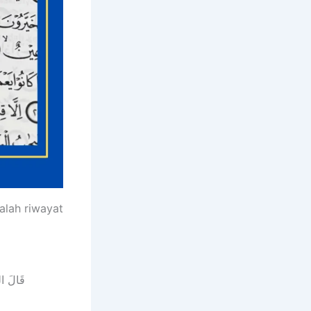
alah riwayat
قَالَ ال