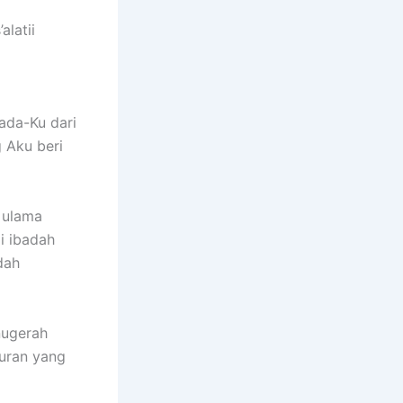
alatii
ada-Ku dari
 Aku beri
a ulama
i ibadah
dah
nugerah
quran yang