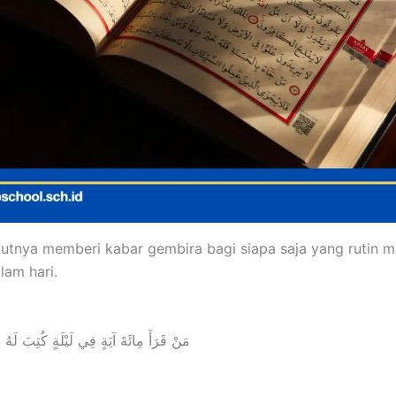
kutnya memberi kabar gembira bagi siapa saja yang rutin 
lam hari.
مَنْ قَرَأَ مِائَةَ آيَةٍ فِي لَيْلَةٍ كُتِبَ لَهُ قَا