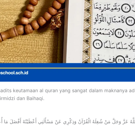
hadits keutamaan al quran yang sangat dalam maknanya ad
irmidzi dan Baihaqi.
لَّهُ عَزَّ وَجَلَّ مَنْ شُغِلَهُ الْقُرْآنُ وَذِكْرِي عَنْ مَسْأَلَتِي أَعْطَيْتُهُ أَفْضَلَ مَا أ