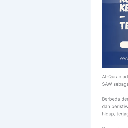
Al-Quran a
SAW sebaga
Berbeda den
dan peristi
hidup, terj