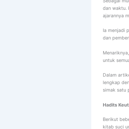
Sebagai muk
dan waktu.
ajarannya 
Ia menjadi 
dan pembena
Menariknya,
untuk semu
Dalam artik
lengkap deng
simak satu 
Hadits Keu
Berikut beb
kitab suci u