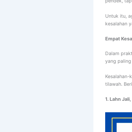
pendek, ta
Untuk itu, a
kesalahan y
Empat Kes
Dalam prakt
yang paling
Kesalahan-k
tilawah. Be
1. Lahn Jal