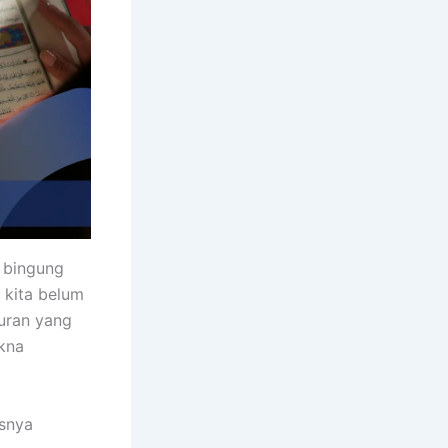
 bingung
 kita belum
uran yang
akna
usnya