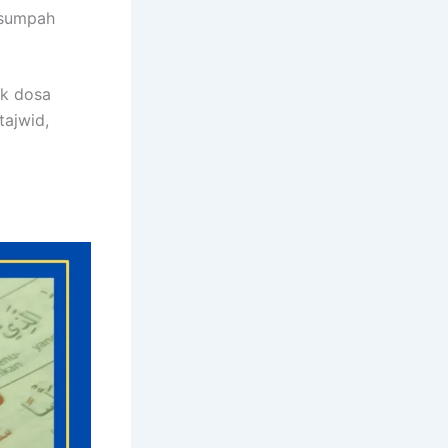
 sumpah
uk dosa
tajwid,