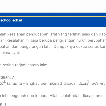
dalah kesalahan pengucapan lafal yang terlihat jelas dan da
an. Kesalahan ini bisa berupa penggantian huruf, perubahan
ahan dan pengurangan lafal. Dampaknya cukup serius kar
akna ayat.
sering terjadi antara lain:
tihah: 7
“أَنْعَمْتَ”
(
an‘amta
– Engkau beri nikmat) dibaca
“أَنْعَمْتُ”
(
an‘amtu
n ini mengubah doa kepada Allah seolah-olah diucapkan ol
n: 1