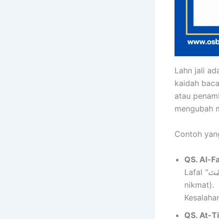
Lahn jali a
kaidah baca
atau penamb
mengubah m
Contoh yang 
QS. Al-Fa
Lafal
nikmat).
Kesalaha
QS. At-Ti