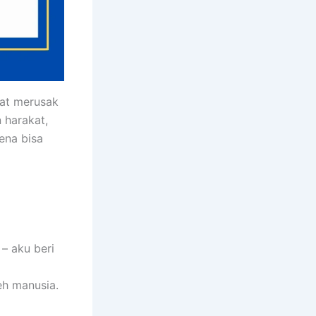
pat merusak
 harakat,
ena bisa
– aku beri
eh manusia.