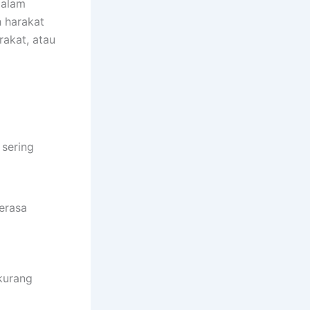
dalam
 harakat
rakat, atau
sering
erasa
kurang