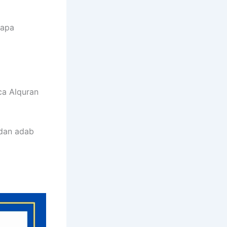
rapa
ca Alquran
 dan adab