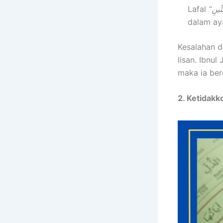
Lafal
dalam aya
Kesalahan d
lisan. Ibnu
maka ia ber
2. Ketidak