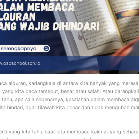
a alquran, kadangkala di antara kita banyak yang merasa
 yang kita baca tersebut, benar atau salah. Atau barangkali
 tahu, apa saja sebenarnya, kesalahan dalam membaca alq
ita hindari, agar tilawah kita benar dan tidak mengubah m
erti yang kita tahu, saat kita membaca kalimat yang sehar