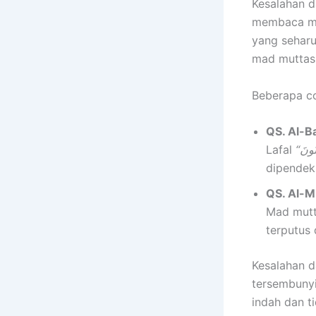
Kesalahan d
membaca mad
yang seharu
mad muttash
Beberapa co
QS. Al-B
Lafal
dipendek
QS. Al-M
Mad mutt
terputus 
Kesalahan d
tersembunyi
indah dan ti