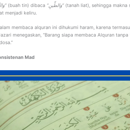
“وَالتِّينِ”
(buah tin) dibaca
“وَالطِّينِ”
(tanah liat), sehingga makna
t menjadi keliru.
alam membaca alquran ini dihukumi haram, karena termas
l Jazari menegaskan, “Barang siapa membaca Alquran tanpa 
dosa.”
konsistenan Mad