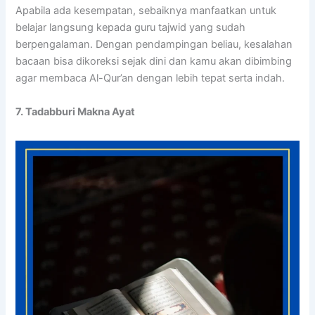
Apabila ada kesempatan, sebaiknya manfaatkan untuk
belajar langsung kepada guru tajwid yang sudah
berpengalaman. Dengan pendampingan beliau, kesalahan
bacaan bisa dikoreksi sejak dini dan kamu akan dibimbing
agar membaca Al-Qur’an dengan lebih tepat serta indah.
7. Tadabburi Makna Ayat