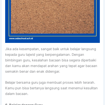
Jika ada kesempatan, sangat baik untuk belajar langsung
kepada guru tajwid yang berpengalaman. Dengan
bimbingan guru, kesalahan bacaan bisa segera diperbaiki
dan kamu akan mendapat arahan yang tepat agar bacaan
semakin benar dan enak didengar.
Belajar bersama guru juga membuat proses lebih terarah.
Kamu pun bisa bertanya langsung saat menemui kesulitan
dalam bacaan.
6. Belajar dengan Guru