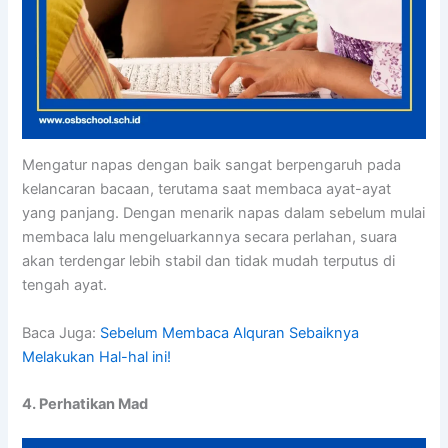
Mengatur napas dengan baik sangat berpengaruh pada
kelancaran bacaan, terutama saat membaca ayat-ayat
yang panjang. Dengan menarik napas dalam sebelum mulai
membaca lalu mengeluarkannya secara perlahan, suara
akan terdengar lebih stabil dan tidak mudah terputus di
tengah ayat.
Baca Juga:
Sebelum Membaca Alquran Sebaiknya
Melakukan Hal-hal ini!
4. Perhatikan Mad