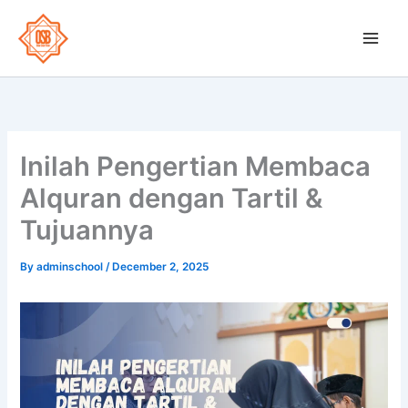
Skip
to
OSB School
content
Inilah Pengertian Membaca
Alquran dengan Tartil &
Tujuannya
By
adminschool
/
December 2, 2025