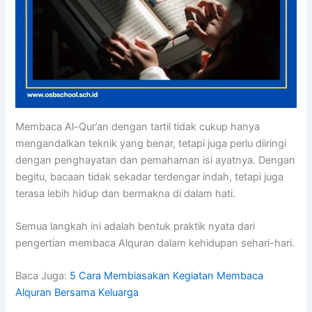
Membaca Al-Qur’an dengan tartil tidak cukup hanya
mengandalkan teknik yang benar, tetapi juga perlu diiringi
dengan penghayatan dan pemahaman isi ayatnya. Dengan
begitu, bacaan tidak sekadar terdengar indah, tetapi juga
terasa lebih hidup dan bermakna di dalam hati.
Semua langkah ini adalah bentuk praktik nyata dari
pengertian membaca Alquran dalam kehidupan sehari-hari.
Baca Juga:
5 Cara Membiasakan Kegiatan Membaca
Alquran Bersama Keluarga