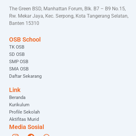
The Green BSD, Manhattan Forum, Blk. B7 – B9 No.15,
Rw. Mekar Jaya, Kec. Serpong, Kota Tangerang Selatan,
Banten 15310
OSB School
TK OSB
SD OSB
SMP OSB
SMA OSB
Daftar Sekarang
Link
Beranda
Kurikulum
Profile Sekolah
Aktifitas Murid
Media Sosial
I
F
W