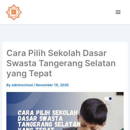
Skip
to
OSB School
content
Cara Pilih Sekolah Dasar
Swasta Tangerang Selatan
yang Tepat
By
adminschool
/
November 19, 2025