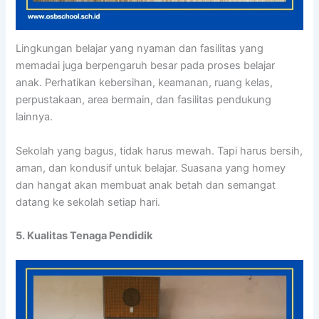
Lingkungan belajar yang nyaman dan fasilitas yang
memadai juga berpengaruh besar pada proses belajar
anak. Perhatikan kebersihan, keamanan, ruang kelas,
perpustakaan, area bermain, dan fasilitas pendukung
lainnya.
Sekolah yang bagus, tidak harus mewah. Tapi harus bersih,
aman, dan kondusif untuk belajar. Suasana yang homey
dan hangat akan membuat anak betah dan semangat
datang ke sekolah setiap hari.
5. Kualitas Tenaga Pendidik