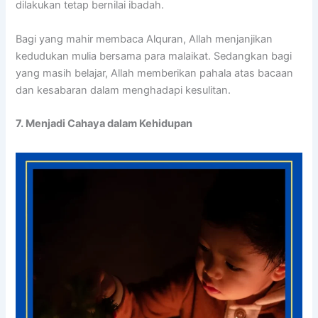
dilakukan tetap bernilai ibadah.
Bagi yang mahir membaca Alquran, Allah menjanjikan
kedudukan mulia bersama para malaikat. Sedangkan bagi
yang masih belajar, Allah memberikan pahala atas bacaan
dan kesabaran dalam menghadapi kesulitan.
7. Menjadi Cahaya dalam Kehidupan