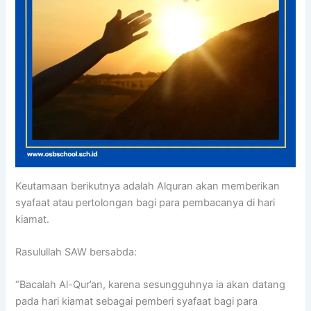
Keutamaan berikutnya adalah Alquran akan memberikan
syafaat atau pertolongan bagi para pembacanya di hari
kiamat.
Rasulullah SAW bersabda:
“Bacalah Al-Qur’an, karena sesungguhnya ia akan datang
pada hari kiamat sebagai pemberi syafaat bagi para