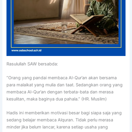
Rasulullah SAW bersabda:
“Orang yang pandai membaca Al-Qur’an akan bersama
para malaikat yang mulia dan taat. Sedangkan orang yang
membaca Al-Qur’an dengan terbata-bata dan merasa
kesulitan, maka baginya dua pahala.” (HR. Muslim)
Hadis ini memberikan motivasi besar bagi siapa saja yang
sedang belajar membaca Alquran. Tidak perlu merasa
minder jika belum lancar, karena setiap usaha yang