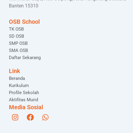
Banten 15310
OSB School
TK OSB
SD OSB
SMP OSB
SMA OSB
Daftar Sekarang
Link
Beranda
Kurikulum
Profile Sekolah
Aktifitas Murid
Media Sosial
I
F
W
n
a
h
s
c
a