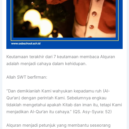
Keutamaan terakhir dari 7 keutamaan membaca Alquran
adalah menjadi cahaya dalam kehidupan.
Allah SWT berfirman:
“Dan demikianlah Kami wahyukan kepadamu ruh (Al-
Qur’an) dengan perintah Kami. Sebelumnya engkau
tidaklah mengetahui apakah Kitab dan iman itu, tetapi Kami
menjadikan Al-Qur’an itu cahaya.” (QS. Asy-Syura: 52)
Alquran menjadi petunjuk yang membantu seseorang