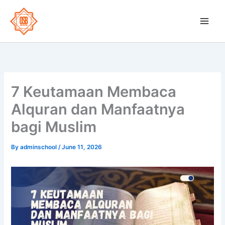
Skip
to
OSB School
content
7 Keutamaan Membaca
Alquran dan Manfaatnya
bagi Muslim
By
adminschool
/
June 11, 2026