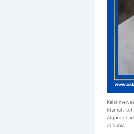
Keistimewaa
Kiamat, ket
Alquran had
di dunia.