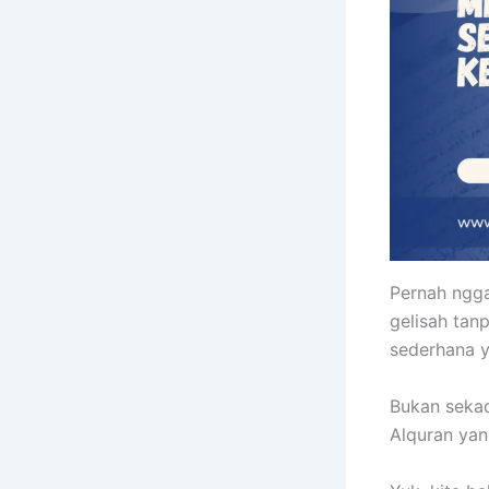
Pernah nggak
gelisah tan
sederhana y
Bukan sekad
Alquran yan