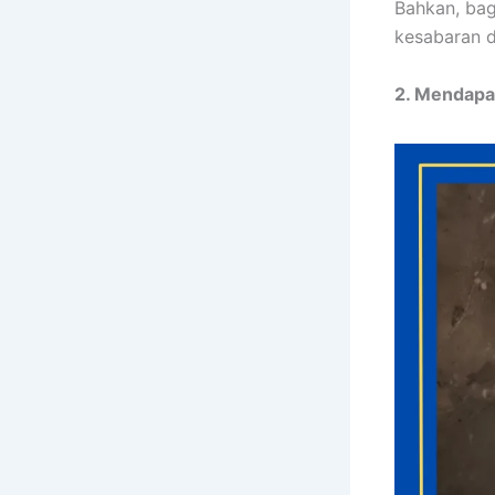
Bahkan, bag
kesabaran d
2. Mendapat