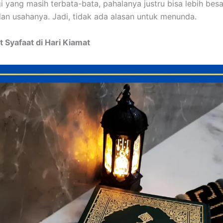
i yang masih terbata-bata, pahalanya justru bisa lebih bes
an usahanya. Jadi, tidak ada alasan untuk menunda.
 Syafaat di Hari Kiamat