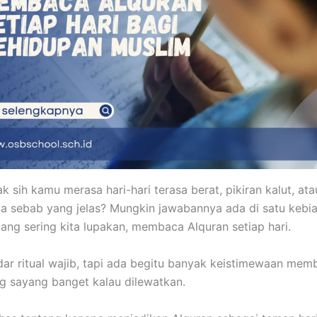
 sih kamu merasa hari-hari terasa berat, pikiran kalut, ata
pa sebab yang jelas? Mungkin jawabannya ada di satu kebi
ang sering kita lupakan, membaca Alquran setiap hari.
ar ritual wajib, tapi ada begitu banyak keistimewaan mem
g sayang banget kalau dilewatkan.