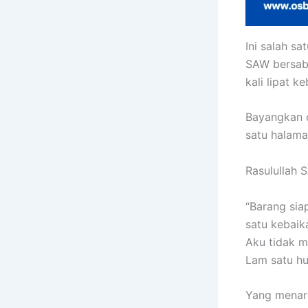
Ini salah s
SAW bersabd
kali lipat k
Bayangkan o
satu halama
Rasulullah 
“Barang sia
satu kebaika
Aku tidak m
Lam satu hu
Yang menari