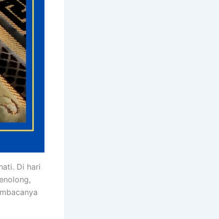
ti. Di hari
enolong,
membacanya