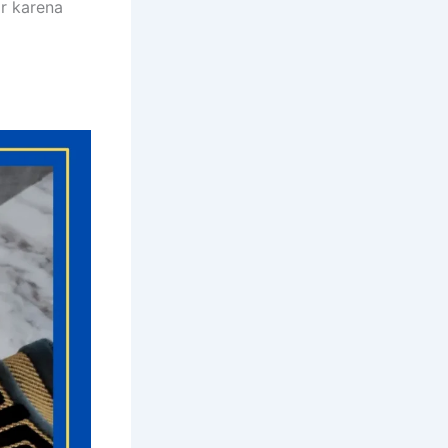
ar karena