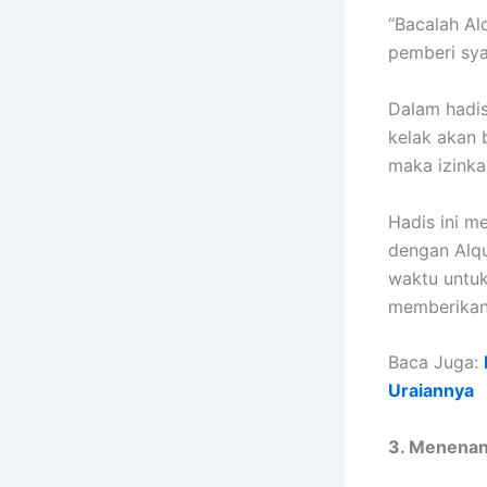
“Bacalah Al
pemberi sya
Dalam hadis
kelak akan 
maka izink
Hadis ini 
dengan Alqu
waktu untuk
memberikan
Baca Juga:
Uraiannya
3. Menenang