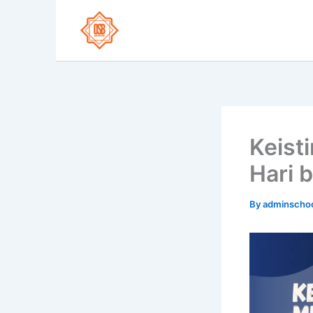
Skip
to
OSB School
content
Keist
Hari 
By
adminscho