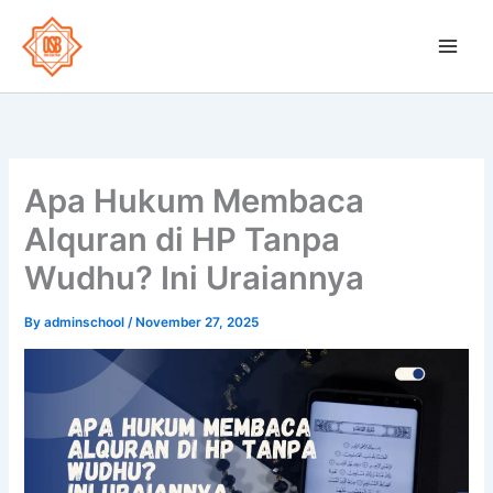
Skip
to
OSB School
content
Apa Hukum Membaca
Alquran di HP Tanpa
Wudhu? Ini Uraiannya
By
adminschool
/
November 27, 2025