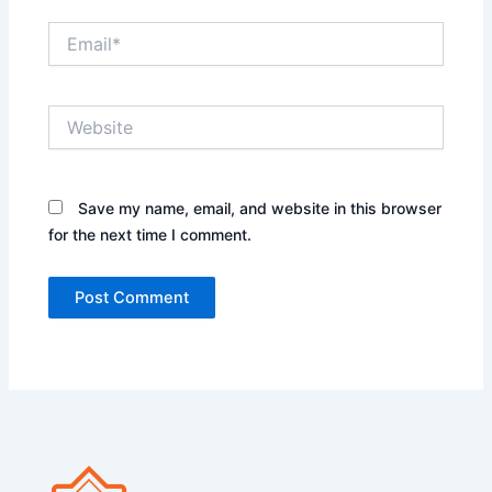
Email*
Website
Save my name, email, and website in this browser
for the next time I comment.