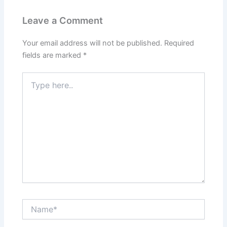
Leave a Comment
Your email address will not be published.
Required
fields are marked
*
Type
here..
Name*