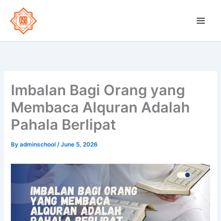
Skip
to
OSB School
content
Imbalan Bagi Orang yang
Membaca Alquran Adalah
Pahala Berlipat
By
adminschool
/
June 5, 2026