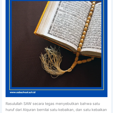
Rasulullah SAW secara tegas menyebutkan bahwa satu
huruf dari Alquran bernilai satu kebaikan, dan satu kebaikan