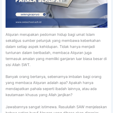
Alquran merupakan pedoman hidup bagi umat Islam
sekaligus sumber petunjuk yang membawa keberkahan
dalam setiap aspek kehidupan. Tidak hanya menjadi
tuntunan dalam beribadah, membaca Alquran juga
termasuk amalan yang memiliki ganjaran luar biasa besar di
sisi Allah SWT.
Banyak orang bertanya, sebenarnya imbalan bagi orang
yang membaca Alquran adalah apa? Apakah hanya
mendapatkan pahala seperti ibadah lainnya, atau ada
keutamaan khusus yang Allah janjikan?
Jawabannya sangat istimewa. Rasulullah SAW menjelaskan
bahwa setiap huruf Alquran yang dibaca akan diganjar