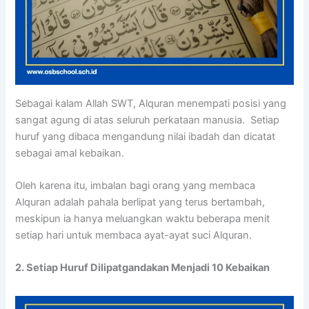
Sebagai kalam Allah SWT, Alquran menempati posisi yang
sangat agung di atas seluruh perkataan manusia. Setiap
huruf yang dibaca mengandung nilai ibadah dan dicatat
sebagai amal kebaikan.
Oleh karena itu, imbalan bagi orang yang membaca
Alquran adalah pahala berlipat yang terus bertambah,
meskipun ia hanya meluangkan waktu beberapa menit
setiap hari untuk membaca ayat-ayat suci Alquran.
2. Setiap Huruf Dilipatgandakan Menjadi 10 Kebaikan