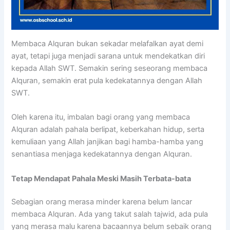
Membaca Alquran bukan sekadar melafalkan ayat demi
ayat, tetapi juga menjadi sarana untuk mendekatkan diri
kepada Allah SWT. Semakin sering seseorang membaca
Alquran, semakin erat pula kedekatannya dengan Allah
SWT.
Oleh karena itu, imbalan bagi orang yang membaca
Alquran adalah pahala berlipat, keberkahan hidup, serta
kemuliaan yang Allah janjikan bagi hamba-hamba yang
senantiasa menjaga kedekatannya dengan Alquran.
Tetap Mendapat Pahala Meski Masih Terbata-bata
Sebagian orang merasa minder karena belum lancar
membaca Alquran. Ada yang takut salah tajwid, ada pula
yang merasa malu karena bacaannya belum sebaik orang