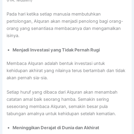
Pada hari ketika setiap manusia membutuhkan
pertolongan, Alquran akan menjadi penolong bagi orang-
orang yang senantiasa membacanya dan mengamalkan
isinya.
Menjadi Investasi yang Tidak Pernah Rugi
Membaca Alquran adalah bentuk investasi untuk
kehidupan akhirat yang nilainya terus bertambah dan tidak
akan pernah sia-sia.
Setiap huruf yang dibaca dari Alquran akan menambah
catatan amal baik seorang hamba. Semakin sering
seseorang membaca Alquran, semakin besar pula
tabungan amalnya untuk kehidupan setelah kematian.
Meninggikan Derajat di Dunia dan Akhirat