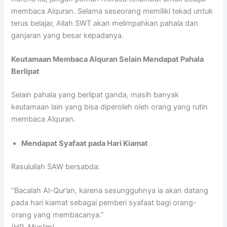
membaca Alquran. Selama seseorang memiliki tekad untuk
terus belajar, Allah SWT akan melimpahkan pahala dan
ganjaran yang besar kepadanya.
Keutamaan Membaca Alquran Selain Mendapat Pahala
Berlipat
Selain pahala yang berlipat ganda, masih banyak
keutamaan lain yang bisa diperoleh oleh orang yang rutin
membaca Alquran.
Mendapat Syafaat pada Hari Kiamat
Rasulullah SAW bersabda:
“Bacalah Al-Qur’an, karena sesungguhnya ia akan datang
pada hari kiamat sebagai pemberi syafaat bagi orang-
orang yang membacanya.”
(HR. Muslim)