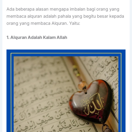
Ada beberapa alasan mengapa imbalan bagi orang yang
membaca alquran adalah pahala yang begitu besar kepada
orang yang membaca Alquran. Yaitu:
1. Alquran Adalah Kalam Allah