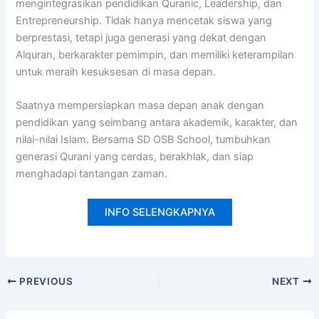
mengintegrasikan pendidikan Quranic, Leadership, dan
Entrepreneurship. Tidak hanya mencetak siswa yang
berprestasi, tetapi juga generasi yang dekat dengan
Alquran, berkarakter pemimpin, dan memiliki keterampilan
untuk meraih kesuksesan di masa depan.
Saatnya mempersiapkan masa depan anak dengan
pendidikan yang seimbang antara akademik, karakter, dan
nilai-nilai Islam. Bersama SD OSB School, tumbuhkan
generasi Qurani yang cerdas, berakhlak, dan siap
menghadapi tantangan zaman.
INFO SELENGKAPNYA
PREVIOUS
NEXT