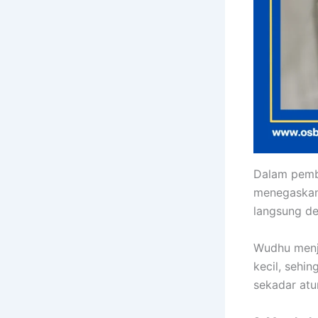
Dalam pemb
menegaskan 
langsung d
Wudhu menj
kecil, sehin
sekadar atu