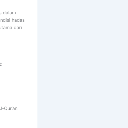
s dalam
ndisi hadas
utama dari
t:
l-Qur’an