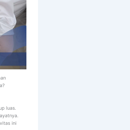
aan
pa?
up luas.
ayatnya.
itas ini