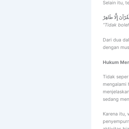
Selain itu,
قُرْآنَ إِلَّا طَاهِرٌ
“Tidak bole
Dari dua dal
dengan mus
Hukum Mem
Tidak seper
mengalami h
menjelaskan
sedang meni
Karena itu,
penyempurn
aktivitas bi