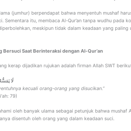
ulama (jumhur) berpendapat bahwa menyentuh mushaf haru
i. Sementara itu, membaca Al-Qur’an tanpa wudhu pada ko
 diperbolehkan, meskipun tidak dalam keadaan yang paling 
ng Bersuci Saat Berinteraksi dengan Al-Qur’an
ng kerap dijadikan rujukan adalah firman Allah SWT beriku
لَا يَمَسُّهُ
entuhnya kecuali orang-orang yang disucikan.”
‘ah: 79)
pahami oleh banyak ulama sebagai petunjuk bahwa mushaf A
anya disentuh oleh orang yang dalam keadaan suci.