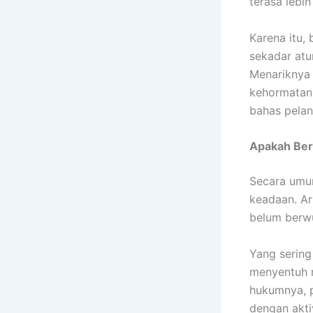
terasa lebih
Karena itu,
sekadar atu
Menariknya 
kehormatan 
bahas pela
Apakah Ber
Secara umu
keadaan. Ar
belum berwu
Yang sering
menyentuh 
hukumnya, p
dengan akt