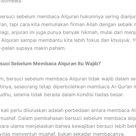
 istimewa.
 bersuci sebelum membaca Alquran hukumnya sering dianju
ran, tapi cara kita memuliakan firman Allah dengan sebaik 
lagi, anjuran ini juga punya banyak hikmah, mulai dari men
Alquran sampai membantu kita lebih fokus dan khusyuk. Yu
n-pelan supaya makin paham.
suci Sebelum Membaca Alquran Itu Wajib?
m, bersuci sebelum membaca Alquran tidak wajib dalam s
tinya, seseorang tetap diperbolehkan membaca Al-Qur’an 
dhu, selama tidak berada dalam kondisi hadas besar.
 kali perlu diluruskan adalah perbedaan antara membaca Al
mushaf. Dalam pembahasan bersuci sebelum membaca alq
ara ulama menjelaskan bahwa kewajiban bersuci lebih ber
ivitas menyentuh mushaf, bukan sekadar membacanya.