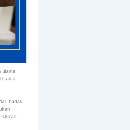
a ulama
teraksi
dari hadas
bukan
-Qur’an.