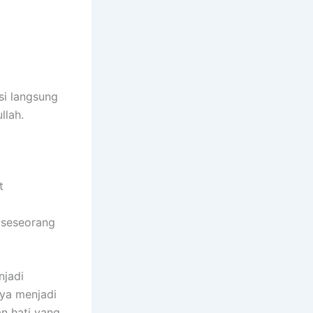
ksi langsung
llah.
t
a
 seseorang
njadi
ya menjadi
an hati yang