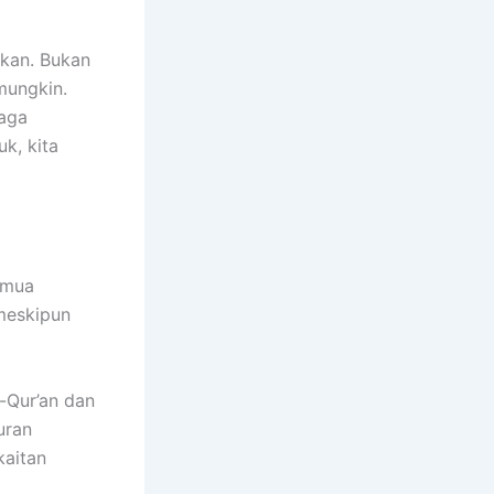
rkan. Bukan
mungkin.
jaga
k, kita
emua
meskipun
-Qur’an dan
uran
kaitan