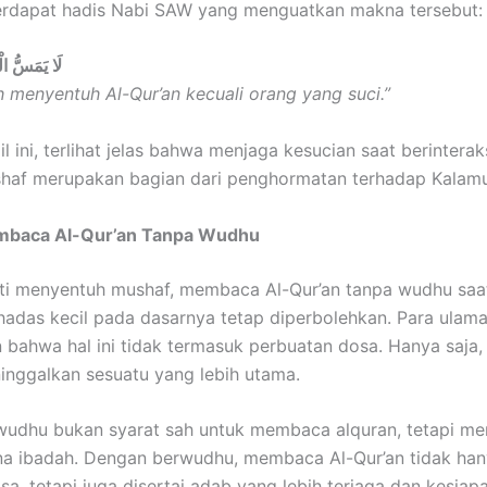
 terdapat hadis Nabi SAW yang menguatkan makna tersebut:
لَا يَمَسُّ الْ
h menyentuh Al-Qur’an kecuali orang yang suci.”
il ini, terlihat jelas bahwa menjaga kesucian saat berintera
haf merupakan bagian dari penghormatan terhadap Kalamu
baca Al-Qur’an Tanpa Wudhu
ti menyentuh mushaf, membaca Al-Qur’an tanpa wudhu saa
adas kecil pada dasarnya tetap diperbolehkan. Para ulam
 bahwa hal ini tidak termasuk perbuatan dosa. Hanya saja,
nggalkan sesuatu yang lebih utama.
 wudhu bukan syarat sah untuk membaca alquran, tetapi me
a ibadah. Dengan berwudhu, membaca Al-Qur’an tidak han
asa, tetapi juga disertai adab yang lebih terjaga dan kesiap