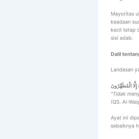
Mayoritas 
keadaan suc
kecil tetap
sisi adab.
Dalil tenta
Landasan ya
 إِلَّا الْمُطَهَّرُونَ
“Tidak meny
(QS. Al-Waqi
Ayat ini di
sebaiknya h