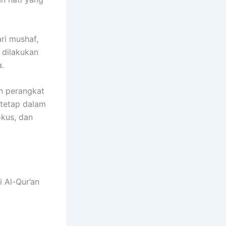
ri mushaf,
 dilakukan
.
an perangkat
 tetap dalam
okus, dan
 Al-Qur’an