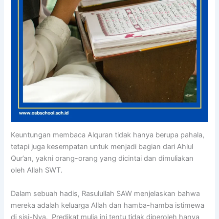
Keuntungan membaca Alquran tidak hanya berupa pahala,
tetapi juga kesempatan untuk menjadi bagian dari Ahlul
Qur’an, yakni orang-orang yang dicintai dan dimuliakan
oleh Allah SWT.
Dalam sebuah hadis, Rasulullah SAW menjelaskan bahwa
mereka adalah keluarga Allah dan hamba-hamba istimewa
di sisi-Nya. Predikat mulia ini tentu tidak diperoleh hanya