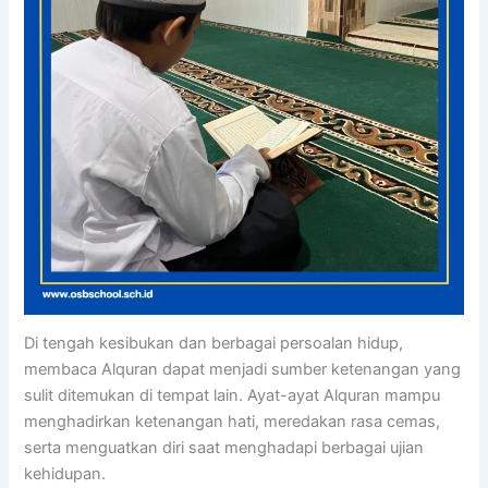
Di tengah kesibukan dan berbagai persoalan hidup,
membaca Alquran dapat menjadi sumber ketenangan yang
sulit ditemukan di tempat lain. Ayat-ayat Alquran mampu
menghadirkan ketenangan hati, meredakan rasa cemas,
serta menguatkan diri saat menghadapi berbagai ujian
kehidupan.