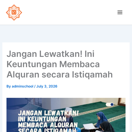
Skip
to
OSB School
content
Jangan Lewatkan! Ini
Keuntungan Membaca
Alquran secara Istiqamah
By
adminschool
/
July 3, 2026