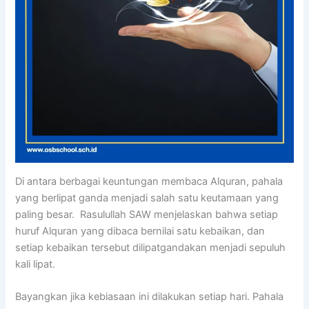
Di antara berbagai keuntungan membaca Alquran, pahala
yang berlipat ganda menjadi salah satu keutamaan yang
paling besar. Rasulullah SAW menjelaskan bahwa setiap
huruf Alquran yang dibaca bernilai satu kebaikan, dan
setiap kebaikan tersebut dilipatgandakan menjadi sepuluh
kali lipat.
Bayangkan jika kebiasaan ini dilakukan setiap hari. Pahala