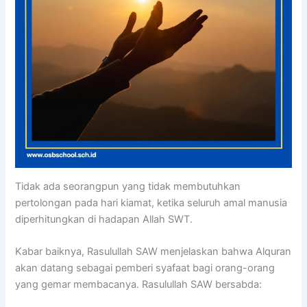
Tidak ada seorangpun yang tidak membutuhkan
pertolongan pada hari kiamat, ketika seluruh amal manusia
diperhitungkan di hadapan Allah SWT.
Kabar baiknya, Rasulullah SAW menjelaskan bahwa Alquran
akan datang sebagai pemberi syafaat bagi orang-orang
yang gemar membacanya. Rasulullah SAW bersabda: