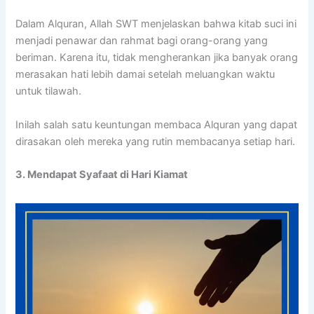
Dalam Alquran, Allah SWT menjelaskan bahwa kitab suci ini
menjadi penawar dan rahmat bagi orang-orang yang
beriman. Karena itu, tidak mengherankan jika banyak orang
merasakan hati lebih damai setelah meluangkan waktu
untuk tilawah.
Inilah salah satu keuntungan membaca Alquran yang dapat
dirasakan oleh mereka yang rutin membacanya setiap hari.
3. Mendapat Syafaat di Hari Kiamat