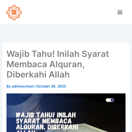
Skip
to
OSB School
content
Wajib Tahu! Inilah Syarat
Membaca Alquran,
Diberkahi Allah
By
adminschool
/
October 28, 2025