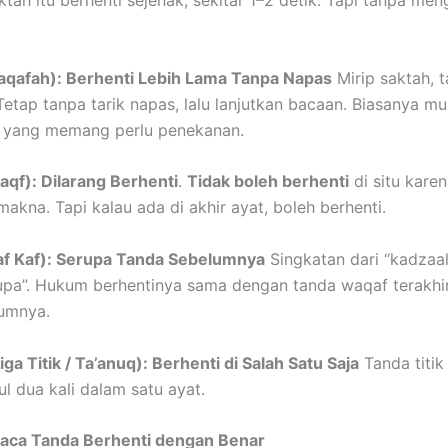
ktah itu berhenti sejenak, sekitar 1–2 detik. Tapi tanpa me
وقفة (Waqafah): Berhenti Lebih Lama Tanpa Napas
Mirip saktah, t
Tetap tanpa tarik napas, lalu lanjutkan bacaan. Biasanya mu
t yang memang perlu penekanan.
Laa Waqf): Dilarang Berhenti
.
Tidak boleh berhenti
di situ kare
kna. Tapi kalau ada di akhir ayat, boleh berhenti.
(Waqaf Kaf): Serupa Tanda Sebelumnya
Singkatan dari “kadzaal
rupa”. Hukum berhentinya sama dengan tanda waqaf terakh
lumnya.
Tiga Titik / Ta’anuq): Berhenti di Salah Satu Saja
Tanda titik 
ul dua kali dalam satu ayat.
ca Tanda Berhenti dengan Benar