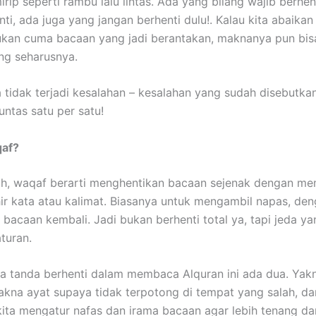
rip seperti rambu lalu lintas. Ada yang bilang wajib berhen
ti, ada juga yang jangan berhenti dulu!. Kalau kita abaikan
bukan cuma bacaan yang jadi berantakan, maknanya pun bis
ang seharusnya.
 tidak terjadi kesalahan – kesalahan yang sudah disebutkan
untas satu per satu!
qaf?
lah, waqaf berarti menghentikan bacaan sejenak dengan m
hir kata atau kalimat. Biasanya untuk mengambil napas, den
 bacaan kembali. Jadi bukan berhenti total ya, tapi jeda ya
turan.
a tanda berhenti dalam membaca Alquran ini ada dua. Yak
kna ayat supaya tidak terpotong di tempat yang salah, da
ta mengatur nafas dan irama bacaan agar lebih tenang da