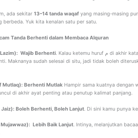
m, ada sekitar
13–14 tanda waqaf
yang masing-masing pu
 berbeda. Yuk kita kenalan satu per satu.
am Tanda Berhenti dalam Membaca Alquran
. Kalau ketemu huruf م di akhir kata, kamu
qaf Lazim): Wajib Berhenti
ti. Maknanya sudah selesai di situ, jadi tidak boleh diteru
aqaf Mutlaq): Berhenti Mutlak
Hampir sama kuatnya dengan w
ncul di akhir ayat penting atau penutup kalimat panjang.
qaf Jaiz): Boleh Berhenti, Boleh Lanjut
. Di sini kamu punya 
qaf Mujawwaz): Lebih Baik Lanjut
. Intinya, melanjutkan bacaa
.