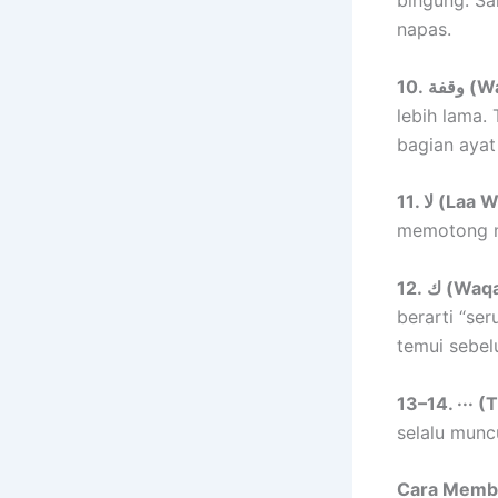
bingung. Sa
napas.
10. 
lebih lama. 
bagian aya
11. لا (
memotong ma
12. ك 
berarti “se
temui sebe
13–14. ··· (
selalu munc
Cara Memba