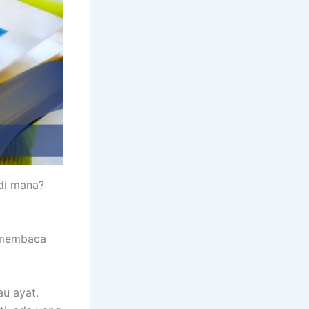
 di mana?
m membaca
au ayat.