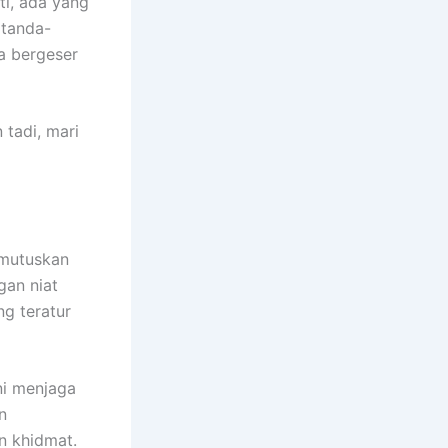
ti, ada yang
 tanda-
a bergeser
 tadi, mari
emutuskan
gan niat
ng teratur
ni menjaga
n
n khidmat.