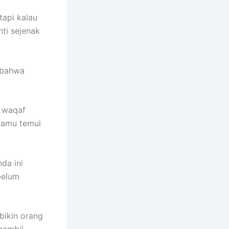
 tapi kalau
ti sejenak
 bahwa
a waqaf
kamu temui
nda ini
belum
 bikin orang