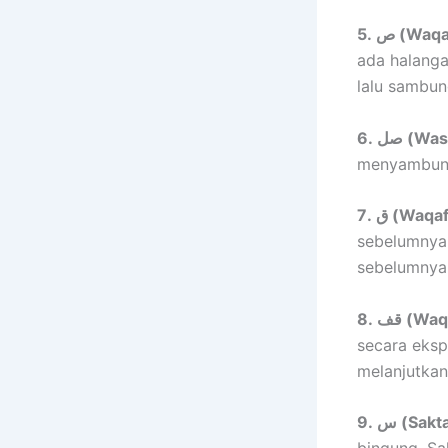
5. ص (
ada halanga
lalu sambung
6. صل
menyambung 
7. ق (Wa
sebelumnya.
sebelumnya
8. قف (
secara eksp
melanjutkan
9. س (