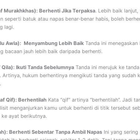
Waqaf Murakhkhas): Berhenti Jika Terpaksa
. Lebih baik lanjut,
n seperti batuk atau napas benar-benar habis, boleh berhen
 lagi.
 (Waslu Awla): Menyambung Lebih Baik
Tanda ini menegaskan
bacaan jauh lebih baik daripada berhenti.
qaf Qila): Ikuti Tanda Sebelumnya
Tanda ini merujuk ke tand
 Artinya, hukum berhentinya mengikuti tanda yang sudah 
.
Waqaf Qif): Berhentilah
Kata “qif” artinya “berhentilah”. Jadi ta
lisit menganjurkan kamu untuk berhenti di titik tersebut se
 ke ayat berikutnya.
Saktah): Berhenti Sebentar Tanpa Ambil Napas
Ini yang sering