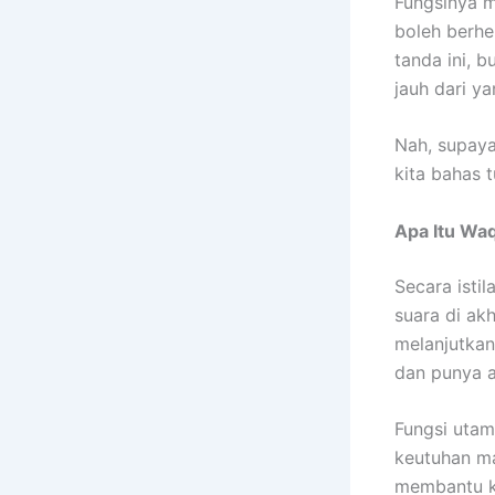
Fungsinya mi
boleh berhen
tanda ini, 
jauh dari y
Nah, supaya
kita bahas t
Apa Itu Wa
Secara isti
suara di ak
melanjutkan
dan punya a
Fungsi utam
keutuhan ma
membantu ki