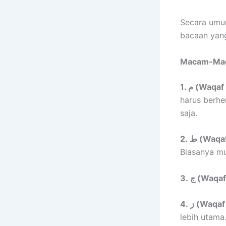
Secara umu
bacaan yang
Macam-Mac
1. م (Wa
harus berhen
saja.
2. ط (W
Biasanya mu
3. ج (Wa
4. ز (Wa
lebih utama