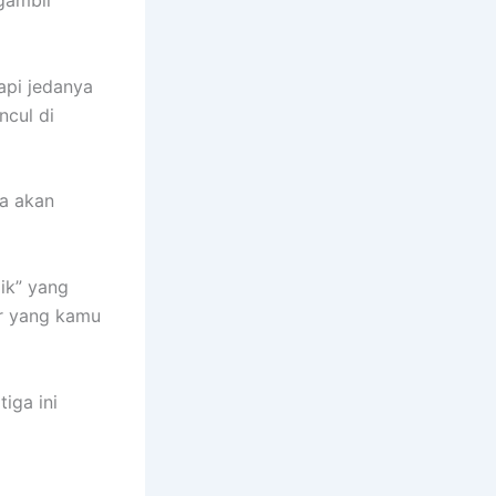
ngambil
api jedanya
ncul di
na akan
ik” yang
ir yang kamu
tiga ini