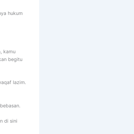
nya hukum
skan begitu
aqaf lazim.
kebebasan.
n di sini